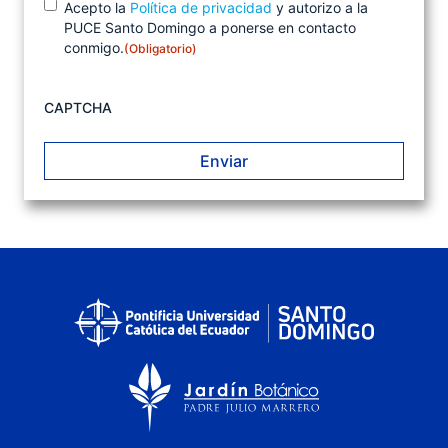
Acepto la
Política de privacidad
y autorizo a la
O
o
PUCE Santo Domingo a ponerse en contacto
b
n
conmigo.
(Obligatorio)
l
s
i
e
g
n
a
CAPTCHA
t
t
o
i
r
m
i
i
o
e
)
n
t
o