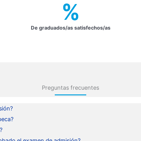
%
De graduados/as satisfechos/as
Preguntas frecuentes
sión?
beca?
?
obado el examen de admisión?