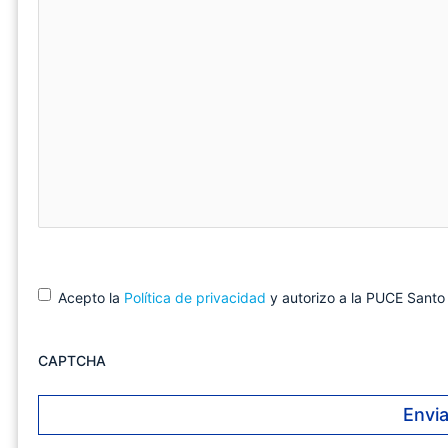
o
ri
o
o
)
C
(
Acepto la
Política de privacidad
y autorizo a la PUCE Sant
O
o
b
n
l
s
i
CAPTCHA
e
g
n
a
t
t
o
i
r
m