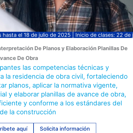
 hasta el 18 de julio de 2025 | Inicio de clases: 22 de 
nterpretación De Planos y Elaboración Planillas De
vance De Obra
cipantes las competencias técnicas y
 la residencia de obra civil, fortaleciendo
ar planos, aplicar la normativa vigente,
ial y elaborar planillas de avance de obra,
iciente y conforme a los estándares del
 de la construcción
ríbete aquí
Solicita información