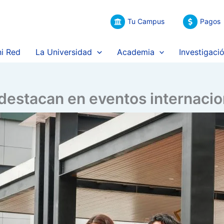
Tu Campus
Pagos
i Red
La Universidad
Academia
Investigaci
 destacan en eventos internaci