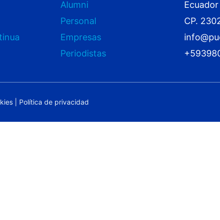
Alumni
Ecuador
Personal
CP. 230
tinua
Empresas
info@pu
Periodistas
+59398
okies
|
Política de privacidad