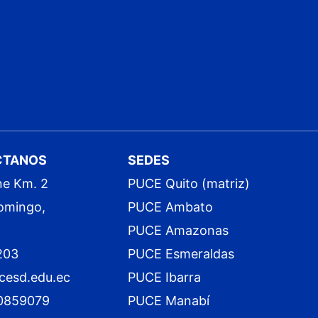
CTANOS
SEDES
ne Km. 2
PUCE Quito (matriz)
omingo,
PUCE Ambato
PUCE Amazonas
203
PUCE Esmeraldas
cesd.edu.ec
PUCE Ibarra
0859079
PUCE Manabí