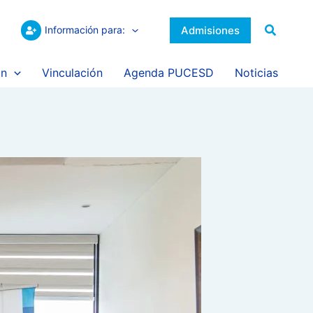
Buscar
Admisiones
Información para:
ón
Vinculación
Agenda PUCESD
Noticias