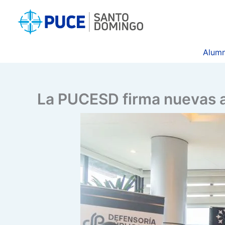
Ir
al
contenido
Alumn
La PUCESD firma nuevas a