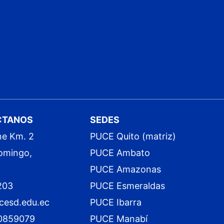
CTANOS
SEDES
ne Km. 2
PUCE Quito (matriz)
omingo,
PUCE Ambato
PUCE Amazonas
203
PUCE Esmeraldas
cesd.edu.ec
PUCE Ibarra
0859079
PUCE Manabí