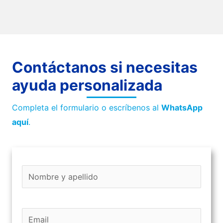
Contáctanos si necesitas
ayuda personalizada
Completa el formulario o escríbenos al
WhatsApp
aquí
.
N
N
(
O
o
o
b
m
m
l
b
b
i
r
r
g
E
(
e
e
a
O
m