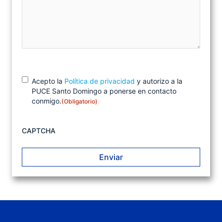
C
(
Acepto la
Política de privacidad
y autorizo a la
O
o
PUCE Santo Domingo a ponerse en contacto
b
n
conmigo.
(Obligatorio)
l
s
i
e
g
n
a
CAPTCHA
t
t
o
i
r
m
i
i
o
e
)
n
t
o