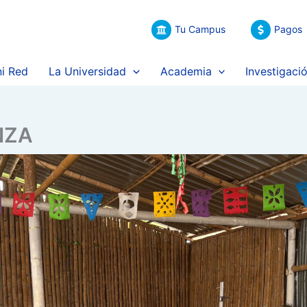
Tu Campus
Pagos
i Red
La Universidad
Academia
Investigaci
NZA