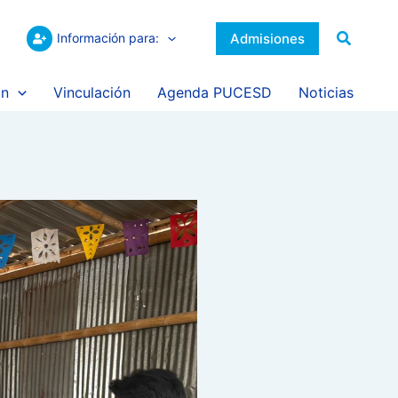
Buscar
Admisiones
Información para:
ón
Vinculación
Agenda PUCESD
Noticias