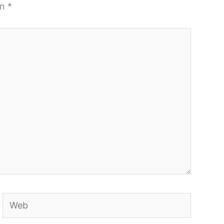
on
*
Web