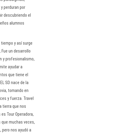
 y perduran por
ir descubriendo el
queños alumnos
 tiempo y así surge
 Fue un desarrollo
n y profesionalismo,
mite ayudar a
ntos que tiene el
EL SD nace de la
ovia, tomando en
ces y fuerza. Travel
a tierra que nos
s es Tour Operadora,
s que muchas veces,
s, pero nos ayudó a