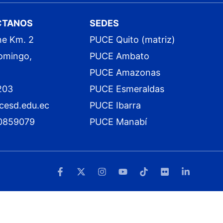
CTANOS
SEDES
ne Km. 2
PUCE Quito (matriz)
omingo,
PUCE Ambato
PUCE Amazonas
203
PUCE Esmeraldas
cesd.edu.ec
PUCE Ibarra
0859079
PUCE Manabí