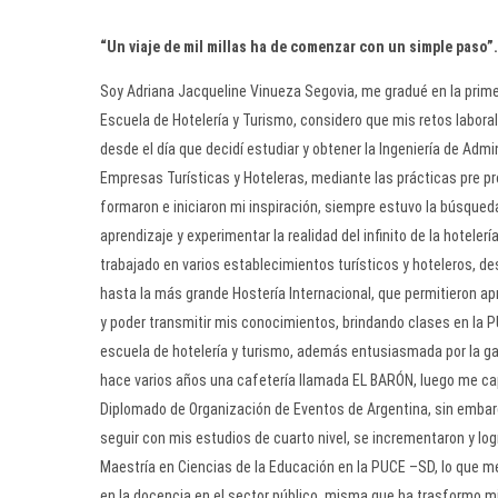
“Un viaje de mil millas ha de comenzar con un simple paso”
Soy Adriana Jacqueline Vinueza Segovia, me gradué en la prim
Escuela de Hotelería y Turismo, considero que mis retos labor
desde el día que decidí estudiar y obtener la Ingeniería de Admi
Empresas Turísticas y Hoteleras, mediante las prácticas pre p
formaron e iniciaron mi inspiración, siempre estuvo la búsqued
aprendizaje y experimentar la realidad del infinito de la hotelerí
trabajado en varios establecimientos turísticos y hoteleros, 
hasta la más grande Hostería Internacional, que permitieron a
y poder transmitir mis conocimientos, brindando clases en la 
escuela de hotelería y turismo, además entusiasmada por la 
hace varios años una cafetería llamada EL BARÓN, luego me ca
Diplomado de Organización de Eventos de Argentina, sin embar
seguir con mis estudios de cuarto nivel, se incrementaron y log
Maestría en Ciencias de la Educación en la PUCE –SD, lo que me
en la docencia en el sector público, misma que ha trasformo m