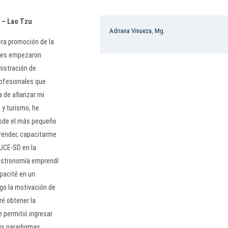
. – Lao Tzu
Adriana Vinueza, Mg.
era promoción de la
ales empezaron
nistración de
rofesionales que
a de afianzar mi
a y turismo, he
desde el más pequeño
prender, capacitarme
PUCE-SD en la
gastronomía emprendí
pacité en un
go la motivación de
ré obtener la
 permitió ingresar
is paradigmas,