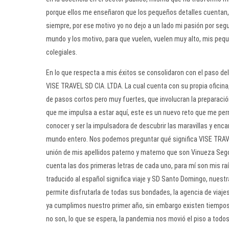
porque ellos me enseñaron que los pequeños detalles cuentan,
siempre, por ese motivo yo no dejo a un lado mi pasión por segu
mundo y los motivo, para que vuelen, vuelen muy alto, mis pe
colegiales.
En lo que respecta a mis éxitos se consolidaron con el paso del
VISE TRAVEL SD CIA. LTDA. La cual cuenta con su propia oficina,
de pasos cortos pero muy fuertes, que involucran la preparació
que me impulsa a estar aquí, este es un nuevo reto que me per
conocer y ser la impulsadora de descubrir las maravillas y enca
mundo entero. Nos podemos preguntar qué significa VISE TRAV
unión de mis apellidos paterno y materno que son Vinueza Seg
cuenta las dos primeras letras de cada uno, para mí son mis raí
traducido al español significa viaje y SD Santo Domingo, nuestr
permite disfrutarla de todas sus bondades, la agencia de viaje
ya cumplimos nuestro primer año, sin embargo existen tiempo
no son, lo que se espera, la pandemia nos movió el piso a todo