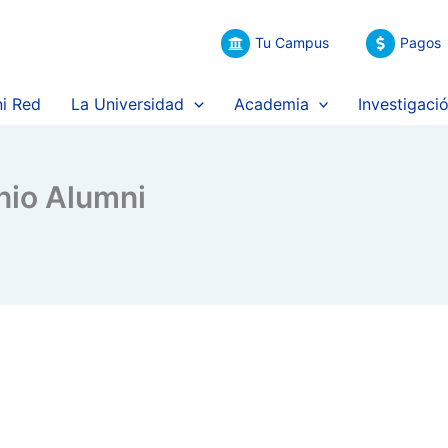
Tu Campus
Pagos
i Red
La Universidad
Academia
Investigaci
nio Alumni