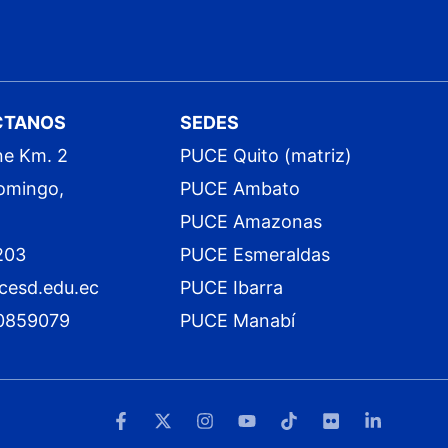
CTANOS
SEDES
ne Km. 2
PUCE Quito (matriz)
omingo,
PUCE Ambato
PUCE Amazonas
203
PUCE Esmeraldas
cesd.edu.ec
PUCE Ibarra
0859079
PUCE Manabí