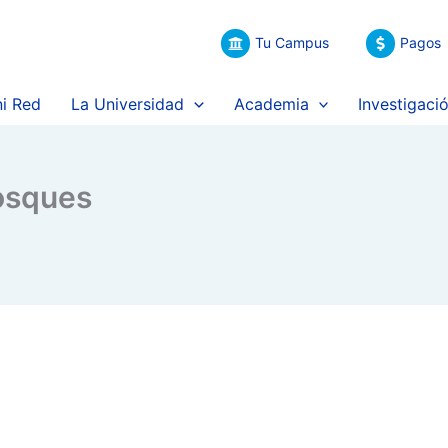
Tu Campus
Pagos
i Red
La Universidad
Academia
Investigaci
bosques