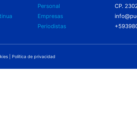
Personal
CP. 230
tinua
Empresas
info@pu
Periodistas
+59398
okies
|
Política de privacidad