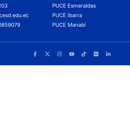
203
PUCE Esmeraldas
cesd.edu.ec
PUCE Ibarra
0859079
PUCE Manabí